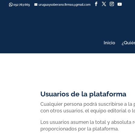
092 783 669
uruguaysoberano.firmas@gmail.com
Inicio
¿Quié
Usuarios de la plataforma
Cualquier persona podrá suscribirse a la 
con otros usuarios, el equipo editorial o 
Los usuarios asumen la total y absoluta 
proporcionados por la plataforma.