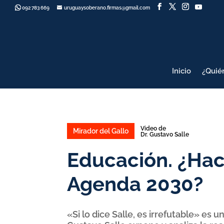
092 783 669
uruguaysoberano.firmas@gmail.com
Inicio
¿Quié
Video de
Mirador del Gallo
Dr. Gustavo Salle
Educación. ¿Hac
Agenda 2030?
«Si lo dice Salle, es irrefutable» es 