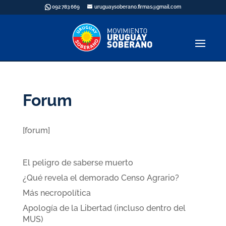
092 783 669
uruguaysoberano.firmas@gmail.com
Forum
[forum]
Últimas publicaciones
El peligro de saberse muerto
¿Qué revela el demorado Censo Agrario?
Más necropolítica
Apología de la Libertad (incluso dentro del
MUS)