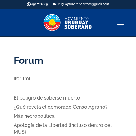
092 783 669
uruguaysoberano.firmas@gmail.com
Forum
[forum]
Últimas publicaciones
El peligro de saberse muerto
¿Qué revela el demorado Censo Agrario?
Más necropolítica
Apología de la Libertad (incluso dentro del
MUS)