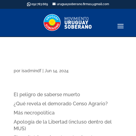
092 783 669
uruguaysoberano.firmas@gmail.com
Kiosco Daniel
por
isadmindf
|
Jun 14, 2024
Últimas publicaciones
El peligro de saberse muerto
¿Qué revela el demorado Censo Agrario?
Más necropolítica
Apología de la Libertad (incluso dentro del
MUS)