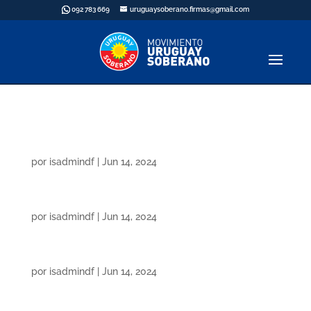
092 783 669
uruguaysoberano.firmas@gmail.com
Ferretería El Galpón
por
isadmindf
|
Jun 14, 2024
Panadería Los Palmitas
por
isadmindf
|
Jun 14, 2024
Buenas Migas Panadería
por
isadmindf
|
Jun 14, 2024
Últimas publicaciones