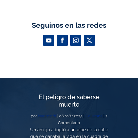
Seguinos en las redes
El peligro de saberse
muerto
por
isadmindf
|
06/08/2025
|
Columna
| 2
Comentario
Un amigo adoptó a un pibe de la calle
que se ganaba la vida en la cuadra de