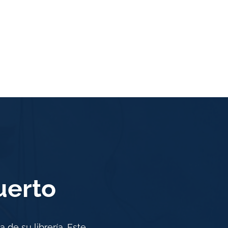
uerto
de su librería. Este