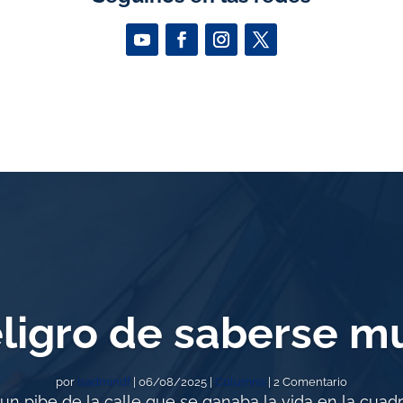
eligro de saberse m
por
isadmindf
|
06/08/2025
|
Columna
| 2 Comentario
n pibe de la calle que se ganaba la vida en la cuadra 