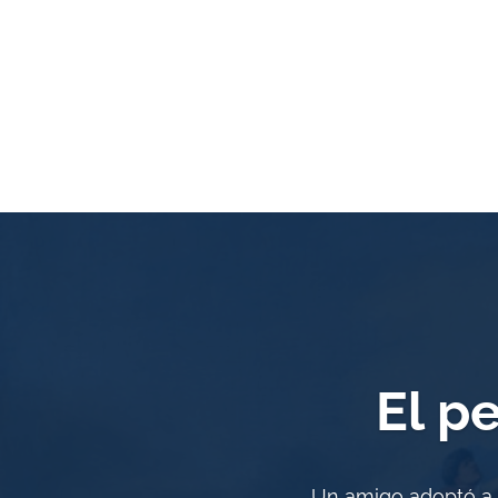
El p
Un amigo adoptó a u